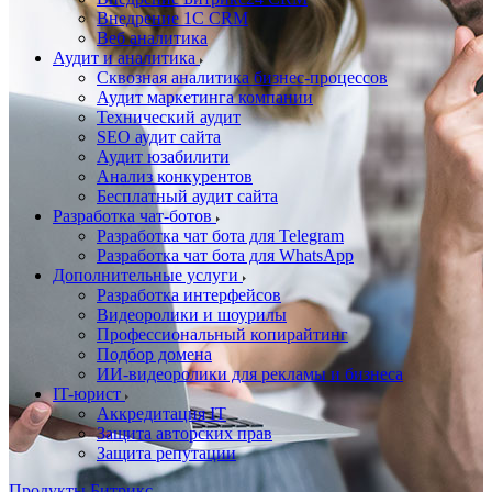
Внедрение 1C CRM
Веб аналитика
Аудит и аналитика
Сквозная аналитика бизнес-процессов
Аудит маркетинга компании
Технический аудит
SEO аудит сайта
Аудит юзабилити
Анализ конкурентов
Бесплатный аудит сайта
Разработка чат-ботов
Разработка чат бота для Telegram
Разработка чат бота для WhatsApp
Дополнительные услуги
Разработка интерфейсов
Видеоролики и шоурилы
Профессиональный копирайтинг
Подбор домена
ИИ-видеоролики для рекламы и бизнеса
IT-юрист
Аккредитация IT
Защита авторских прав
Защита репутации
Продукты Битрикс