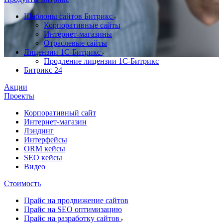
Шаблоны сайтов Битрикс
Корпоративные сайты
Интернет-магазины
Отраслевые сайты
Лицензии 1С-Битрикс
Продление лицензии 1С-Битрикс
Битрикс 24
Акции
Проекты
Корпоративный сайт
Интернет-магазин
Лэндинг
Интерфейсы
ORM кейсы
SEO кейсы
Видео
Стоимость
Прайс на продвижение сайтов
Прайс на SEO оптимизацию
Прайс на разработку сайтов