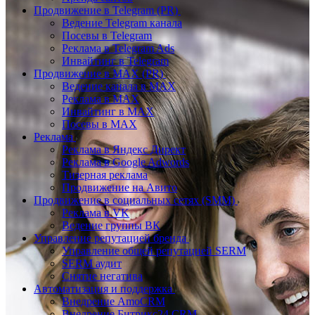
Продвижение в Telegram (PR)
Ведение Telegram канала
Посевы в Telegram
Реклама в Telegram Ads
Инвайтинг в Telegram
Продвижение в MAX (PR)
Ведение канала в MAX
Реклама в MAX
Инвайтинг в MAX
Посевы в MAX
Реклама
Реклама в Яндекс Директ
Реклама в Google Adwords
Тизерная реклама
Продвижение на Авито
Продвижение в социальных сетях (SMM)
Реклама в VK
Ведение группы ВК
Управление репутацией бренда
Управление общей репутацией SERM
SERM аудит
Снятие негатива
Автоматизация и поддержка
Внедрение AmoCRM
Внедрение Битрикс24 CRM