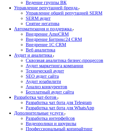
Ведение группы ВК
Управление репутацией бренда
Управление общей репутацией SERM
SERM аудит
Снятие негатива
Автоматизация и поддержка
Внедрение AmoCRM
Внедрение Битрикс24 CRM
Внедрение 1C CRM
Веб аналитика
Аудит и аналитика
Сквозная аналитика бизнес-процессов
Аудит маркетинга компании
Технический аудит
SEO аудит сайта
Аудит юзабилити
Анализ конкурентов
Бесплатный аудит сайта
Разработка чат-ботов
Разработка чат бота для Telegram
Разработка чат бота для WhatsApp
Дополнительные услуги
Разработка интерфейсов
Видеоролики и шоурилы
Профессиональный копирайтинг